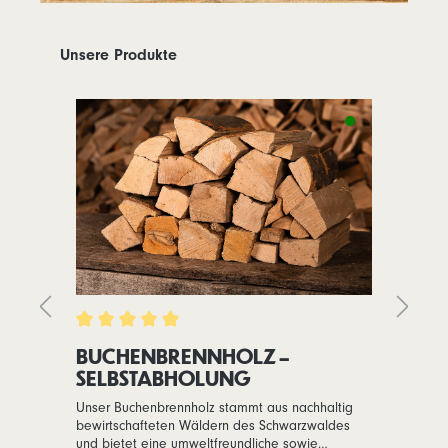
Unsere Produkte
BUCHENBRENNHOLZ –
P
SELBSTABHOLUNG
ZE
S
A
Unser Buchenbrennholz stammt aus nachhaltig
Un
bewirtschafteten Wäldern des Schwarzwaldes
ei
und bietet eine umweltfreundliche sowie
al