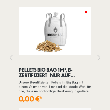
PELLETS BIG BAG 1M³, B-
A
ZERTIFIZIERT - NUR AUF
S
ANFRAGE
Unsere B-zertifizierten Pellets im Big Bag mit
Wi
einem Volumen von 1 m³ sind die ideale Wahl für
An
alle, die eine nachhaltige Heizlösung in größerem
St
Umfang benötigen. Sie werden aus
An
0,00 €*
5
ür
naturbelassenen Holzresten aus nachhaltig
au
bewirtschafteten Wäldern des Schwarzwalds
zu
hergestellt und vereinen Umweltfreundlichkeit mit
Öf