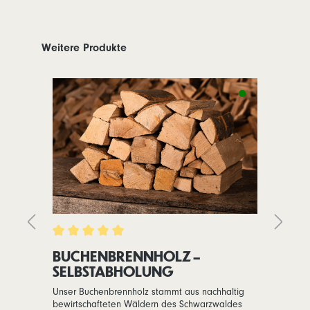
Weitere Produkte
BUCHENBRENNHOLZ –
P
SELBSTABHOLUNG
ZE
S
A
Unser Buchenbrennholz stammt aus nachhaltig
Un
bewirtschafteten Wäldern des Schwarzwaldes
ei