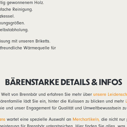
ltig gewonnenem Holz.
fache Reinigung.
zkessel.
ckungsgrößen.
elbstabholung.
ösung mit unseren Briketts.
ltfreundliche Wärmequelle für
BÄRENSTARKE DETAILS & INFOS
e Welt von Brennbär und erfahren Sie mehr über
unsere Leidenscha
renfamilie lädt Sie ein, hinter die Kulissen zu blicken und mehr
hie und unser Engagement für Qualität und Umweltbewusstsein zu 
ans
wartet eine spezielle Auswahl an
Merchartikeln,
die nicht nur 
eisterung für Brennbär unterstreichen. Hier finden Sie alles, was 