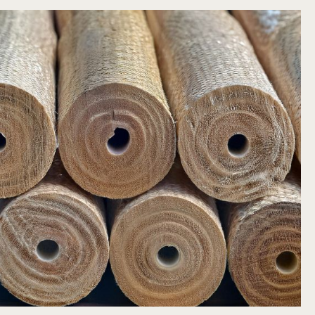
rantieren
zuverlässige Wärmeabgabe, auch wenn sie
istung,
nicht die gleiche Reinheit wie die A1-
ichmäßige
zertifizierten Briketts erreichen. Sie sind
erpackung
ideal für den täglichen Gebrauch und
eine
überzeugen durch ihre gute Brennleistung
nen
bei minimalem Ascheausstoß. Vorteile der
größere
Palette mit 90 x 10 kg Packungen:Flexibilität:
nwendungen.
Einfaches Entnehmen einzelner 10-kg-Säcke
kg
bei Bedarf.Hohe Effizienz: Zuverlässige
10-kg-Säcke
Wärmeleistung für den täglichen
nommen
Einsatz.Große Menge: 900 kg Briketts auf
haltende
einer Palette – ideal für große
ertem
Heizvorräte.Praktische Lagerung: Spart
 Briketts
Lagerplatz dank der kompakten
Europalette.Nachhaltigkeit: CO2-neutrale
:
Verbrennung aus naturbelassenen
Holzresten.Bequeme Bestellung: Lieferung
igkeit: CO2-
oder Selbstabholung möglich.Die Palette
ltiger
aus 90 x 10 kg Packungen verbindet
ung:
Großmengen mit flexiblen, handlichen
Einheiten – perfekt für effizientes und
aus 90 x 10
nachhaltiges Heizen. Selbstabholung oder
Vorteile
Versand auf AnfrageEntscheiden Sie sich
ität
beim Bestellvorgang auf Anfrage für die
eine
Lieferung auf einer Europalette oder für die