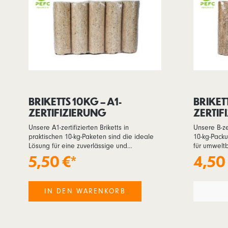
BRIKETTS 10KG – A1-
BRIKETT
ZERTIFIZIERUNG
ZERTIF
Unsere A1-zertifizierten Briketts in
Unsere B-zer
praktischen 10-kg-Paketen sind die ideale
10-kg-Pack
Lösung für eine zuverlässige und
für umweltb
nachhaltige Heizquelle. Diese Briketts
Heizen. Die
5,50 €*
4,50
bieten Ihnen eine hohe Brennleistung und
den Einsat
eine gleichmäßige Wärmeabgabe –
Pelletöfen 
perfekt für Kaminöfen, Kachelöfen und
gleichmäßi
IN DEN WARENKORB
andere Heizsysteme. Hergestellt aus
Räume zuver
hochwertigem Stammholz aus den
naturbelas
nachhaltig bewirtschafteten Wäldern des
Briketts au
Schwarzwaldes, garantieren sie eine lange
Wäldern und