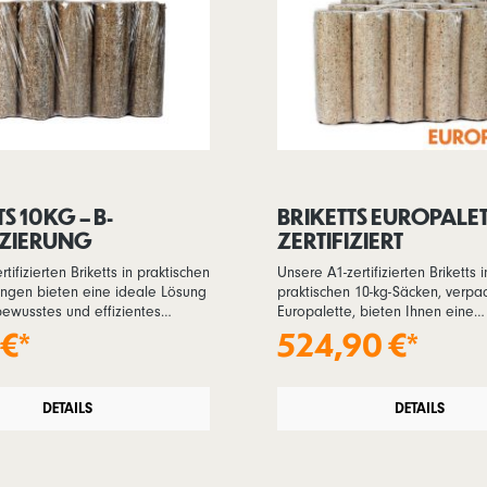
S 10KG – B-
BRIKETTS EUROPALETT
IZIERUNG
ZERTIFIZIERT
tifizierten Briketts in praktischen
Unsere A1-zertifizierten Briketts i
ungen bieten eine ideale Lösung
praktischen 10-kg-Säcken, verpac
ewusstes und effizientes
Europalette, bieten Ihnen eine
se Briketts sind besonders für
ausgezeichnete Lösung für den e
 €*
524,90 €*
z in Kaminöfen, Kachelöfen und
und nachhaltigen Heizbedarf. Mi
geeignet und sorgen für eine
Gesamtmenge von 900 kg Brikett
ge Wärmeabgabe, die Ihre
Palette können Sie Ihre Heizvorr
lässig erwärmt. Gefertigt aus
DETAILS
kalte Jahreszeit optimal vorbere
DETAILS
senen Holzresten, stammen die
das auf besonders praktische W
s nachhaltig bewirtschafteten
Hergestellt aus hochwertigem 
 zeichnen sich durch ihre hohe
aus den nachhaltig bewirtschaft