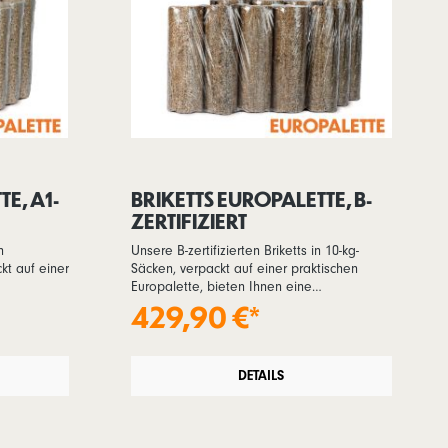
E, A1-
BRIKETTS EUROPALETTE, B-
ZERTIFIZIERT
n
Unsere B-zertifizierten Briketts in 10-kg-
kt auf einer
Säcken, verpackt auf einer praktischen
Europalette, bieten Ihnen eine
ffizienten
kostengünstige und dennoch effiziente
429,90 €*
t einer
Heizlösung. Ideal für größere Haushalte
s auf einer
oder gewerbliche Anwendungen,
äte für die
ermöglicht die Europalette eine
iten – und
platzsparende Lagerung und einen
DETAILS
eise.
einfachen Transport von 900 kg Briketts.
Stammholz
Hergestellt aus Holzresten wie Sägemehl
eten
und Spänen bieten diese Briketts eine