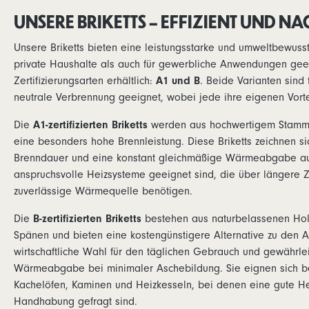
Brenndauer und hohe Energieeffizienz. Die
Energieeffi
kompakte 10 kg Verpackung ist besonders
aus. Die Br
UNSERE BRIKETTS – EFFIZIENT UND N
handlich und ermöglicht Ihnen eine
17225-3-Nor
einfache Entnahme und Lagerung – ideal
garantieren
Unsere Briketts bieten eine leistungsstarke und umweltbewusst
für den privaten Gebrauch oder kleinere
gleichmäßi
Anwendungen. Unsere Briketts erfüllen die
Aschebildu
private Haushalte als auch für gewerbliche Anwendungen geeig
DIN EN ISO 17225-3-Norm für Brennstoffe,
Verpackung 
Zertifizierungsarten erhältlich:
A1 und B
. Beide Varianten sind 
die strenge Anforderungen an Qualität,
lagern und
neutrale Verbrennung geeignet, wobei jede ihre eigenen Vortei
Brennwert und Umweltfreundlichkeit stellt.
für Haushal
Diese Norm sorgt dafür, dass unsere
oder für de
Die
A1-zertifizierten Briketts
Briketts den höchsten Standards
werden aus hochwertigem Stammho
der 10 kg B
entsprechen und eine saubere, effiziente
Handhabung
eine besonders hohe Brennleistung. Diese Briketts zeichnen si
Verbrennung gewährleisten. Vorteile der 10
sich einfac
Brenndauer und eine konstant gleichmäßige Wärmeabgabe aus,
kg Packungen:Flexibilität: Die praktischen 10
entnehmen.W
anspruchsvolle Heizsysteme geeignet sind, die über längere 
kg Packungen lassen sich problemlos
kosteneffiz
lagern und entnehmen.Hohe Effizienz: A1-
hoher Bren
zuverlässige Wärmequelle benötigen.
zertifiziertes Stammholz sorgt für eine
Genießen S
langanhaltende, gleichmäßige
Wärmeabgab
Die
B-zertifizierten Briketts
bestehen aus naturbelassenen Hol
Wärme.Komfortable Handhabung: Die
über länge
Spänen und bieten eine kostengünstigere Alternative zu den A1
handlichen Packungen ermöglichen eine
Herkunft: D
einfache und platzsparende
Holzabfälle
wirtschaftliche Wahl für den täglichen Gebrauch und gewährlei
Aufbewahrung.Nachhaltigkeit: CO2-neutrale
Forstwirtsc
Wärmeabgabe bei minimaler Aschebildung. Sie eignen sich be
Verbrennung dank Holz aus nachhaltig
umweltfreu
Kachelöfen, Kaminen und Heizkesseln, bei denen eine gute He
bewirtschafteten Wäldern.Hergestellt nach
ermöglicht.
DIN EN ISO 17225-3: Erfüllt die
Hergestell
Handhabung gefragt sind.