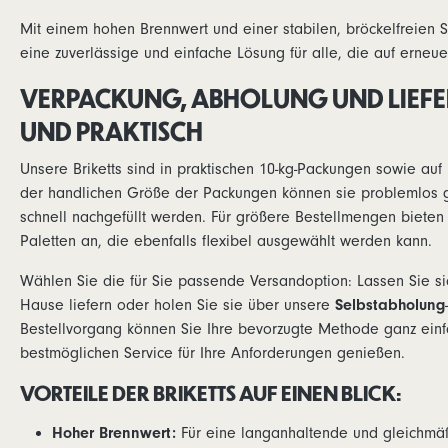
europäischen Qualitätsnormen für
für Brennsto
Brennstoffe.PEFC-zertifiziert: Holz aus
nachhaltig 
Mit einem hohen Brennwert und einer stabilen, bröckelfreien St
nachhaltig bewirtschafteten, zertifizierten
Wäldern.Se
eine zuverlässige und einfache Lösung für alle, die auf erne
Wäldern.Selbstabholung oder Versand
Profitieren 
Profitieren Sie von unserer bequemen
zertifizier
VERPACKUNG, ABHOLUNG UND LIEFER
Bestellmöglichkeit – wählen Sie zwischen
wählen Sie 
direkter Lieferung oder der praktischen
oder der Se
UND PRAKTISCH
Selbstabholung vor Ort. So erhalten Sie Ihre
nach Ihren
Briketts ganz nach Ihren Bedürfnissen – ob
Sie:Aus log
einzeln in handlichen 10 kg-Packungen oder
Versand au
Unsere Briketts sind in praktischen 10-kg-Packungen sowie auf 
als größere Menge auf Europaletten.Bitte
Bestellung
der handlichen Größe der Packungen können sie problemlos g
beachten Sie:Aus logistischen Gründen ist
steht Ihnen
schnell nachgefüllt werden. Für größere Bestellmengen bieten 
der Versand auf maximal zwei Packungen
Verfügung o
pro Bestellung begrenzt. Für größere
eine indivi
Paletten an, die ebenfalls flexibel ausgewählt werden kann.
Mengen steht Ihnen unsere Selbstabholung
zur Verfügung oder Sie kontaktieren uns für
Wählen Sie die für Sie passende Versandoption: Lassen Sie si
eine individuelle Versandlösung.
Hause liefern oder holen Sie sie über unsere
Selbstabholung
Bestellvorgang können Sie Ihre bevorzugte Methode ganz ein
bestmöglichen Service für Ihre Anforderungen genießen.
VORTEILE DER BRIKETTS AUF EINEN BLICK:
Hoher Brennwert:
Für eine langanhaltende und gleichm